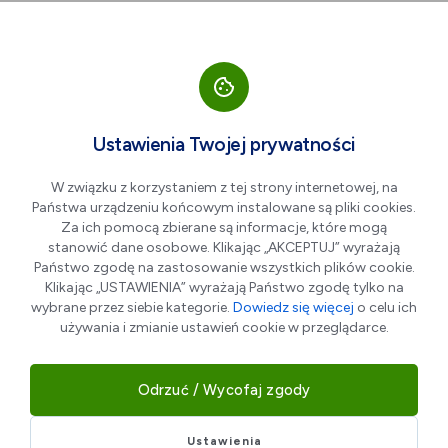
Przejdź do nawigacji strony
Przejdź do treści
Przejdź do stopki
większa czcionka
normalna czcionka
mniejsza czc
+A
A
A-
Men
TRAWGARD Adam
Ustawienia Twojej prywatności
Romanowski
W związku z korzystaniem z tej strony internetowej, na
Państwa urządzeniu końcowym instalowane są pliki cookies.
Za ich pomocą zbierane są informacje, które mogą
stanowić dane osobowe. Klikając „AKCEPTUJ” wyrażają
Państwo zgodę na zastosowanie wszystkich plików cookie.
Klikając „USTAWIENIA” wyrażają Państwo zgodę tylko na
wybrane przez siebie kategorie.
Dowiedz się więcej
o celu ich
używania i zmianie ustawień cookie w przeglądarce.
Odrzuć / Wycofaj zgody
Moja firma zajmuje się szeroko pojętym
zagospodarowaniem terenów zielonych.
Ustawienia