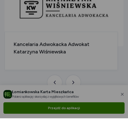
Kancelaria Adwokacka Adwokat
Katarzyna Wiśniewska
Poprzednia
Następna
Łomiankowska Karta Mieszkańca
aktualność
aktualność
Pobierz aplikację i skorzystaj z wyjątkowych benefitów
za
Przejdź do aplikacji