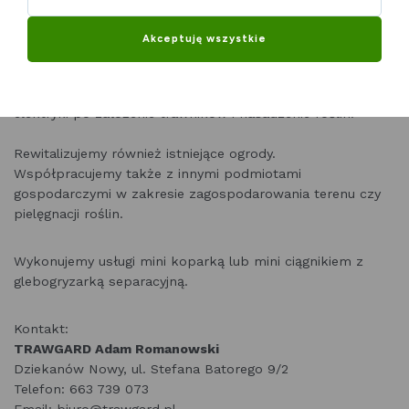
Większość moich inwestorów to osoby prywatne, którym
projektujemy i zakładamy ogrody od podstaw, zaczynając
Akceptuję wszystkie
od oczyszczenia działki, wykonania prac ziemnych takich
jak zagospodarowanie wód deszczowych,
wykonania systemów automatycznego podlewania, czy
elektryki po założenie trawników i nasadzenie roślin.
Rewitalizujemy również istniejące ogrody.
Współpracujemy także z innymi podmiotami
gospodarczymi w zakresie zagospodarowania terenu czy
pielęgnacji roślin.
Wykonujemy usługi mini koparką lub mini ciągnikiem z
glebogryzarką separacyjną.
Kontakt:
TRAWGARD Adam Romanowski
Dziekanów Nowy, ul. Stefana Batorego 9/2
Telefon: 663 739 073