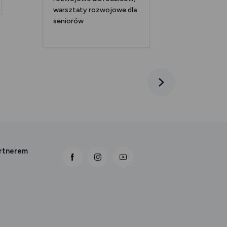
warsztaty rozwojowe dla
seniorów
Następna
artnerem
link otwiera się nowej karcie
link otwiera się nowej karcie
link otwiera się nowej karcie