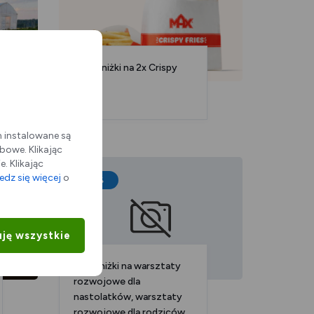
50% zniżki na 2x Crispy
fries
m instalowane są
bowe. Klikając
. Klikając
dz się więcej
o
15%
ję wszystkie
15% zniżki na warsztaty
rozwojowe dla
nastolatków, warsztaty
rozwojowe dla rodziców,