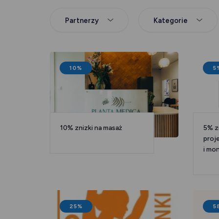
Partnerzy
Kategorie
10%
5
10% znizki na masaż
5% zn
proj
i mon
25%
5