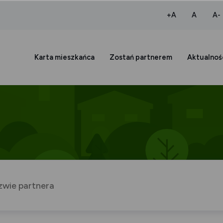
większa czcio
normaln
+A
A
A-
Karta mieszkańca
Zostań partnerem
Aktualnoś