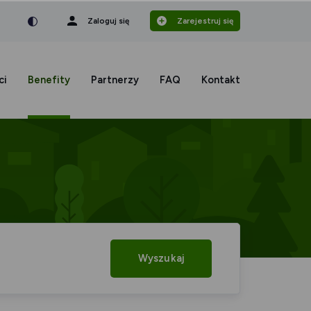
nka
a czcionka
mniejsza czcionka
Zaloguj się
Zarejestruj się
ci
Benefity
Partnerzy
FAQ
Kontakt
Wyszukaj