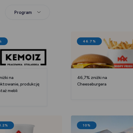
Program
%
46.7%
iżki na
46,7% zniżki na
ektowanie, produkcję
Cheeseburgera
taż mebli
8.2%
10%