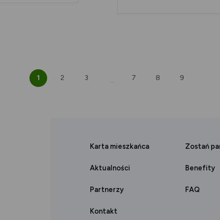
1
2
3
7
8
9
...
Karta mieszkańca
Zostań p
Aktualności
Benefity
Partnerzy
FAQ
Kontakt