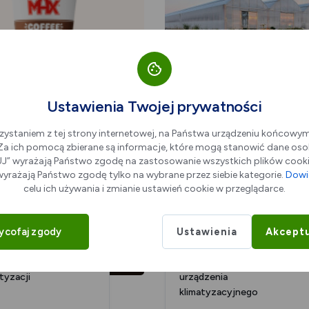
% zniżki na kawę z
10% zniżki na cały
iem
asortyment z kodem
KDR-ŁOM
Ustawienia Twojej prywatności
zystaniem z tej strony internetowej, na Państwa urządzeniu końcowy
. Za ich pomocą zbierane są informacje, które mogą stanowić dane oso
” wyrażają Państwo zgodę na zastosowanie wszystkich plików cookie
yrażają Państwo zgodę tylko na wybrane przez siebie kategorie.
Dowie
%
50ZŁ
celu ich używania i zmianie ustawień cookie w przeglądarce.
ycofaj zgody
Ustawienia
Akceptu
niżki na montaż
50 zł zniżki na serwis
tyzacji
urządzenia
klimatyzacyjnego