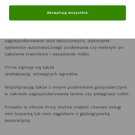
terenów zielonych.
Akceptuję wszystkie
Większość inwestorów to osoby prywatne, którym
projektują i zakładają ogrody od podstaw. Zaczynając od
oczyszczenia działki, wykonania prac ziemnych takich jak
zagospodarowanie wód deszczowych, wykonanie
systemów automatycznego podlewania czy elektryki po
założenie trawników i nasadzenie roślin.
Firma zajmuje sią także
rewitalizacją istniejących ogrodów.
Współpracują także z innymi podmiotami gospodarczymi
w zakresie zagospodarowania terenu czy pielęgnacji roślin.
Ponadto w ofercie firmy można znaleźć również usługi
mini koparką lub mini ciągnikiem z glebogryzarką
separacyjną.