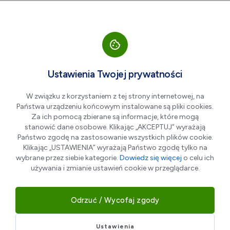
Przejdź do nawigacji strony
Przejdź do treści
Przejdź do stopki
większa czcionka
normalna czcionka
mniejsza czc
+A
A
A-
Men
5%
Ustawienia Twojej prywatności
5% zniżki na pielęgnację
W związku z korzystaniem z tej strony internetowej, na
ogrodu
Państwa urządzeniu końcowym instalowane są pliki cookies.
Za ich pomocą zbierane są informacje, które mogą
stanowić dane osobowe. Klikając „AKCEPTUJ” wyrażają
Państwo zgodę na zastosowanie wszystkich plików cookie.
Klikając „USTAWIENIA” wyrażają Państwo zgodę tylko na
wybrane przez siebie kategorie.
Dowiedz się więcej
o celu ich
używania i zmianie ustawień cookie w przeglądarce.
Odrzuć / Wycofaj zgody
Ustawienia
Firma zajmuje się szeroko pojętym zagospodarowaniem