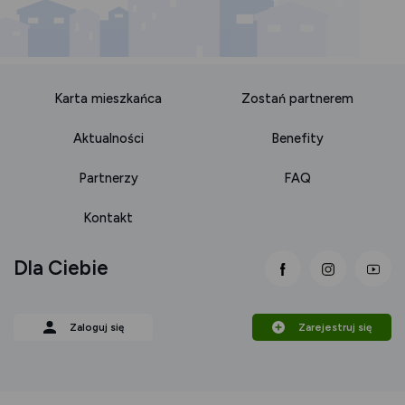
Karta mieszkańca
Zostań partnerem
Aktualności
Benefity
Partnerzy
FAQ
Kontakt
Dla Ciebie
link otwiera się
link otwi
lin
Zaloguj się
Zarejestruj się