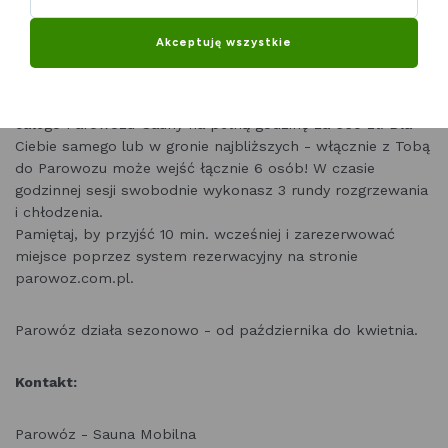
wygrzewanie w pachnącym drewnem przytulnym wnętrzu,
by po chwili skosztować zimnej kąpieli w kojącej toni
Akceptuję wszystkie
jeziora. Brzmi jak przepis na cudowny relaks?
Rabat umożliwia zakup karnetu na 4-krotny wynajem
całego Parowozu-Sauny na pełną godzinę za 660 zł. Dla
Ciebie samego lub w gronie najbliższych - włącznie z Tobą
do Parowozu może wejść łącznie 6 osób! W czasie
godzinnej sesji swobodnie wykonasz 3 rundy rozgrzewania
i chłodzenia.
Pamiętaj, by przyjść 10 min. wcześniej i zarezerwować
miejsce poprzez system rezerwacyjny na stronie
parowoz.com.pl.
Parowóz działa sezonowo - od października do kwietnia.
Kontakt:
Parowóz - Sauna Mobilna