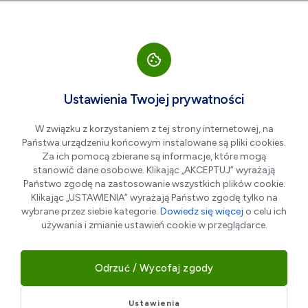
Przejdź do nawigacji strony
Przejdź do treści
Przejdź do stopki
większa czcionka
normalna czcionka
mniejsza czc
+A
A
A-
Men
Parowóz - Sauna
Ustawienia Twojej prywatności
W związku z korzystaniem z tej strony internetowej, na
Państwa urządzeniu końcowym instalowane są pliki cookies.
Za ich pomocą zbierane są informacje, które mogą
stanowić dane osobowe. Klikając „AKCEPTUJ” wyrażają
Państwo zgodę na zastosowanie wszystkich plików cookie.
Klikając „USTAWIENIA” wyrażają Państwo zgodę tylko na
wybrane przez siebie kategorie.
Dowiedz się więcej
o celu ich
używania i zmianie ustawień cookie w przeglądarce.
Parowóz - Sauna Mobilna - powstał z miłości do natury i
aktywności fizycznej. Pozwala Ci znaleźć chwilę ukojenia i
Odrzuć / Wycofaj zgody
relaksu w przepięknym otoczeniu przyrody nad
wspaniałym Jeziorem Dziekanowskim . Najpierw
Ustawienia