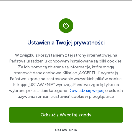
Przejdź do nawigacji strony
Przejdź do treści
Przejdź do stopki
większa czcionka
normalna czcionka
mniejsza czc
+A
A
A-
Men
Integracyjne Centrum
Ustawienia Twojej prywatności
Dydaktyczno-Sportowe
W związku z korzystaniem z tej strony internetowej, na
Państwa urządzeniu końcowym instalowane są pliki cookies.
Za ich pomocą zbierane są informacje, które mogą
stanowić dane osobowe. Klikając „AKCEPTUJ” wyrażają
Państwo zgodę na zastosowanie wszystkich plików cookie.
Klikając „USTAWIENIA” wyrażają Państwo zgodę tylko na
wybrane przez siebie kategorie.
Dowiedz się więcej
o celu ich
używania i zmianie ustawień cookie w przeglądarce.
Odrzuć / Wycofaj zgody
Integracyjne Centrum Dydaktyczno-Sportowe w
Łomiankach
to obiekt na miarę XXI wieku. Celem ICDS- u
jest realizowanie zadań gminy w zakresie kultury fizycznej,
Ustawienia