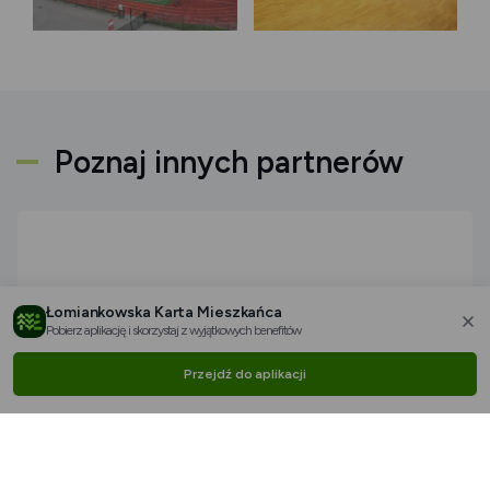
Poznaj innych partnerów
Łomiankowska Karta Mieszkańca
Pobierz aplikację i skorzystaj z wyjątkowych benefitów
za
Przejdź do aplikacji