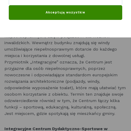
sportu i rekreacji, propagowanie zdrowego trybu życia
wśród dzieci, młodzieży i dorosłych. Obiekt dzięki swoim
Akceptuję wszystkie
możliwością i komfortowym warunkom jest w stanie
zadowolić nawet najbardziej wymagających klientów.
Wszystkie wejścia do obiektu są dostępne dla osób
niepełnosprawnych, dzięki podjazdom dla wózków
inwalidzkich. Wewnątrz budynku znajdują się windy
umożliwiające niepełnosprawnym dotarcie do każdego
miejsca i korzystania z dowolnej usługi.
Przymiotnik „Integracyjne” oznacza, że Centrum jest
przyjazne dla osób niepełnosprawnych, poprzez
nowoczesne i odpowiadające standardom europejskim
rozwiązania architektoniczne (podjazdy, windy,
odpowiednie wyposażenie toalet), które mają ułatwiać tym
osobom korzystanie z obiektu. Termin ten znajduje swoje
odzwierciedlenie również w tym, że Centrum łączy kilka
funkcji – sportową, edukacyjną, kulturalną, społeczną.
Jest miejscem, gdzie spotykają się mieszkańcy gminy.
Integracyjne Centrum Dydaktyczno-Sportowe w