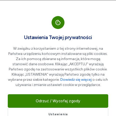
Przejdź do nawigacji strony
Przejdź do treści
Przejdź do stopki
większa czcionka
normalna czcionka
mniejsza czc
+A
A
A-
Men
Fundacja Promocji i Rekreacji
Ustawienia Twojej prywatności
KIM
W związku z korzystaniem z tej strony internetowej, na
Państwa urządzeniu końcowym instalowane są pliki cookies.
Za ich pomocą zbierane są informacje, które mogą
stanowić dane osobowe. Klikając „AKCEPTUJ” wyrażają
Państwo zgodę na zastosowanie wszystkich plików cookie.
Klikając „USTAWIENIA” wyrażają Państwo zgodę tylko na
wybrane przez siebie kategorie.
Dowiedz się więcej
o celu ich
używania i zmianie ustawień cookie w przeglądarce.
Odrzuć / Wycofaj zgody
Fundacja „KIM"
działa od 2006 r. Ma status organizacji
pożytku publicznego.
Ustawienia