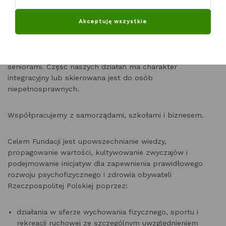
Działamy na rzecz promocji rekreacji ruchowej, ze
Akceptuję wszystkie
szczególnym uwzględnieniem kajakarstwa i nordic walking.
Realizujemy projekty z zakresu edukacji przyrodniczej.
Działamy na rzecz rozwoju społeczności lokalnych.
Pracujemy z osobami w różnym wieku, również z dziećmi i
seniorami. Część naszych działań ma charakter
integracyjny lub skierowana jest do osób
niepełnosprawnych.
Współpracujemy z samorządami, szkołami i biznesem.
Celem Fundacji jest upowszechnianie wiedzy,
propagowanie wartości, kultywowanie zwyczajów i
podejmowanie inicjatyw dla zapewnienia prawidłowego
rozwoju psychofizycznego i zdrowia obywateli
Rzeczpospolitej Polskiej poprzez:
działania w sferze wychowania fizycznego, sportu i
rekreacji ruchowej ze szczególnym uwzględnieniem