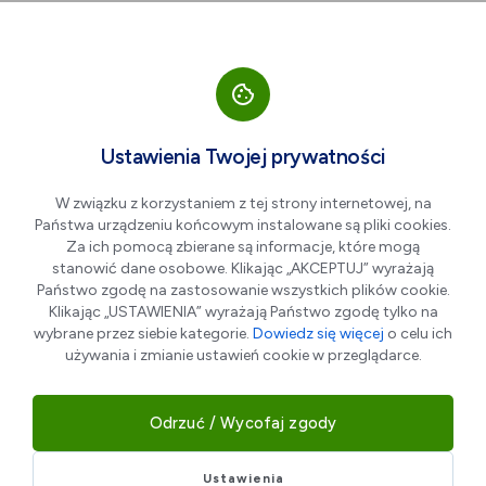
Przejdź do nawigacji strony
Przejdź do treści
Przejdź do stopki
większa czcionka
normalna czcionka
mniejsza czc
+A
A
A-
Men
Master Edu Sp. zo.o.
Ustawienia Twojej prywatności
W związku z korzystaniem z tej strony internetowej, na
Państwa urządzeniu końcowym instalowane są pliki cookies.
Za ich pomocą zbierane są informacje, które mogą
stanowić dane osobowe. Klikając „AKCEPTUJ” wyrażają
Państwo zgodę na zastosowanie wszystkich plików cookie.
Klikając „USTAWIENIA” wyrażają Państwo zgodę tylko na
wybrane przez siebie kategorie.
Dowiedz się więcej
o celu ich
używania i zmianie ustawień cookie w przeglądarce.
Master Edu powstała z miłości do mądrego i życzliwego
nauczania, które rozwija, motywuje i mobilizuje, a
Odrzuć / Wycofaj zgody
zdobywanie wiedzy jest dobrodziejstwem, a nie
koszmarem. Przygotowujemy do egzaminów 8 klasy i
Ustawienia