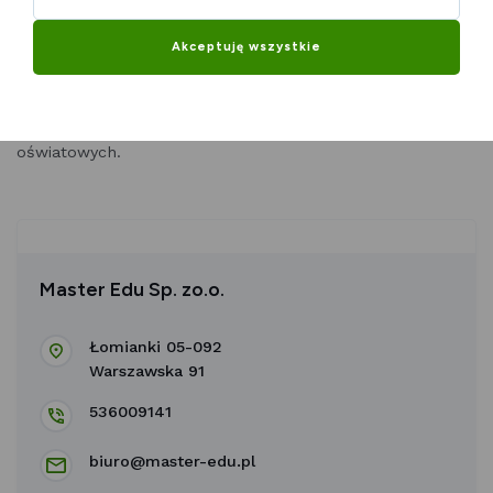
matury, wspieramy w codziennych zmaganiach naukowych
i holistycznie dbamy o prawidłowy rozwój w sferze
Akceptuję wszystkie
emocjonalnej i psychicznej młodych ludzi oraz całych
rodzin. Aktywnie włączamy się w budowanie bezpiecznej
przestrzeni bez przemocy, prowadząc warsztaty w
szkołach, ośrodkach kultury, fundacjach i placówkach
oświatowych.
Master Edu Sp. zo.o.
Łomianki 05-092
Warszawska 91
536009141
biuro@master-edu.pl