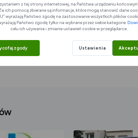
zystaniem z tej strony internetowej, na Państwa urządzeniu końcowy
. Za ich pomocą zbierane są informacje, które mogą stanowić dane oso
 przekłada się na jakość świadczonych przez mnie
” wyrażają Państwo zgodę na zastosowanie wszystkich plików cookie
szerzam swoją ofertę, by sprostać wszelkim
yrażają Państwo zgodę tylko na wybrane przez siebie kategorie.
Dowie
celu ich używania i zmianie ustawień cookie w przeglądarce.
ycofaj zgody
Ustawienia
Akceptu
rów