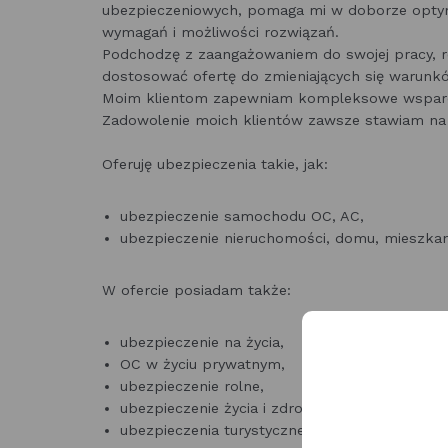
ubezpieczeniowych, pomaga mi w doborze optym
wymagań i możliwości rozwiązań.
Podchodzę z zaangażowaniem do swojej pracy, re
dostosować ofertę do zmieniających się warunk
Moim klientom zapewniam kompleksowe wsparci
Zadowolenie moich klientów zawsze stawiam na
Oferuję ubezpieczenia takie, jak:
ubezpieczenie samochodu OC, AC,
ubezpieczenie nieruchomości, domu, mieszkani
W ofercie posiadam także:
ubezpieczenie na życia,
OC w życiu prywatnym,
ubezpieczenie rolne,
ubezpieczenie życia i zdrowia,
ubezpieczenia turystyczne, ubezpieczenia komu