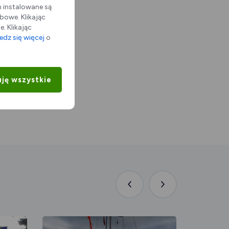
m instalowane są
bowe. Klikając
. Klikając
dz się więcej
o
ję wszystkie
Poprzednia
Następna
aktualność
aktualność