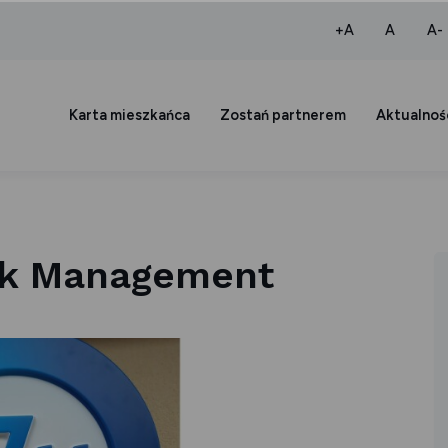
większa czcio
normaln
+A
A
A-
Karta mieszkańca
Zostań partnerem
Aktualnoś
yk Management