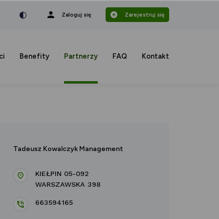
nka
a czcionka
mniejsza czcionka
Zaloguj się
Zarejestruj się
ci
Benefity
Partnerzy
FAQ
Kontakt
Tadeusz Kowalczyk Management
KIEŁPIN 05-092
WARSZAWSKA 398
663594165