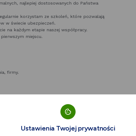
alnych, najlepiej dostosowanych do Państwa
gularnie korzystam ze szkoleń, które pozwalają
ów w świecie ubezpieczeń.
e na każdym etapie naszej współpracy.
 pierwszym miejscu.
a, firmy.
Ustawienia Twojej prywatności
nikacyjne i inne.