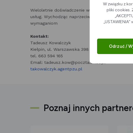
W związku z kor
pliki cookies
Wieloletnie doświadczenie w finansach znacznie
„AKCEPTUJ
usług. Wychodząc naprzeciw klientom, stale po
„USTAWIENIA” w
wymaganiom
Kontakt:
Tadeusz Kowalczyk
Odrzuć / W
Kiełpin, ul. Warszawska 398
tel. 663 594 165
Email: tadeusz.kow@poczta.onet.pl
takowalczyk.agentpzu.pl
Poznaj innych partne