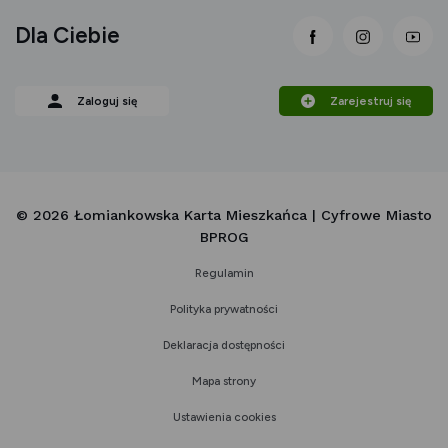
Dla Ciebie
link otwiera się
link otwi
lin
Zaloguj się
Zarejestruj się
© 2026 Łomiankowska Karta Mieszkańca | Cyfrowe Miasto
BPROG
Regulamin
Polityka prywatności
Deklaracja dostępności
Mapa strony
Ustawienia cookies