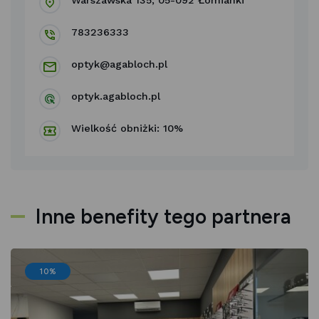
Warszawska 135, 05-092 Łomianki
783236333
optyk@agabloch.pl
optyk.agabloch.pl
Wielkość obniżki: 10%
Inne benefity tego partnera
10%