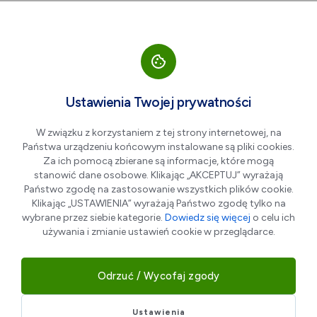
Przejdź do nawigacji strony
Przejdź do treści
Przejdź do stopki
większa czcionka
normalna czcionka
mniejsza czc
+A
A
A-
Men
10%
Ustawienia Twojej prywatności
10% zniżki na okulary
W związku z korzystaniem z tej strony internetowej, na
przeciwsłoneczne
Państwa urządzeniu końcowym instalowane są pliki cookies.
Za ich pomocą zbierane są informacje, które mogą
stanowić dane osobowe. Klikając „AKCEPTUJ” wyrażają
Państwo zgodę na zastosowanie wszystkich plików cookie.
Klikając „USTAWIENIA” wyrażają Państwo zgodę tylko na
wybrane przez siebie kategorie.
Dowiedz się więcej
o celu ich
używania i zmianie ustawień cookie w przeglądarce.
Odrzuć / Wycofaj zgody
Ustawienia
Salon Optyczny Aga
można z łatwością znaleźć przy