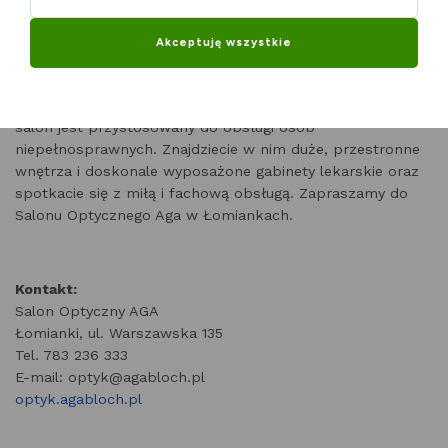
głównej ulicy Łomianek. Od czerwca 2020 r. działamy przy
ul. Warszawskiej 135, vis a vis poczty. Jest to
Akceptuję wszystkie
charakterystyczne miejsce w samym centrum naszego
miasta.
Jesteśmy nowoczesnym i przyjaznym miejscem. Nasz
salon jest przystosowany do obsługi osób
niepełnosprawnych. Znajdziecie w nim duże, przestronne
wnętrza i doskonale wyposażone gabinety lekarskie oraz
spotkacie się z miłą i fachową obsługą. Zapraszamy do
Salonu Optycznego Aga w Łomiankach.
Kontakt:
Salon Optyczny AGA
Łomianki, ul. Warszawska 135
Tel. 783 236 333
E-mail: optyk@agabloch.pl
optyk.agabloch.pl