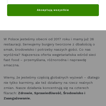
Akceptuję wszystkie
MAX Premium Burgers to szwedzka, rodzinna sieć
restauracji, która od 1968 roku udowadnia, że fast food
może być naprawdę jakościowy – pyszny, odpowiedzialny i
zrównoważony.
W Polsce jesteśmy obecni od 2017 roku i mamy już 26
restauracji. Serwujemy burgery tworzone z dbałością o
smak, środowisko i potrzeby naszych gości. Co nas
wyróżnia? Najszersza oferta wegetariańska wśród sieci
fast food – przemyślana, różnorodna i naprawdę
smaczna.
Wiemy, że jesteśmy częścią globalnych wyzwań – dlatego
nie tylko karmimy, ale też działamy na rzecz realnych
zmian. Nasze działania koncentrują się na czterech
filarach:
Zdrowie, Sprawiedliwość, Środowisko i
Zaangażowanie.