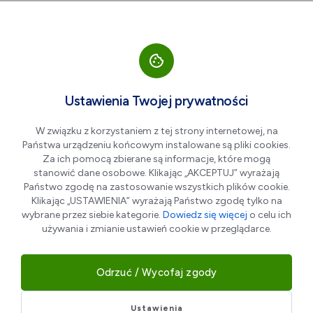
Przejdź do nawigacji strony
Przejdź do treści
Przejdź do stopki
większa czcionka
normalna czcionka
mniejsza czc
+A
A
A-
Men
37.6%
Ustawienia Twojej prywatności
37,6% żniżki na Frisco Meal +
W związku z korzystaniem z tej strony internetowej, na
Kids Meal
Państwa urządzeniu końcowym instalowane są pliki cookies.
Za ich pomocą zbierane są informacje, które mogą
stanowić dane osobowe. Klikając „AKCEPTUJ” wyrażają
Państwo zgodę na zastosowanie wszystkich plików cookie.
Klikając „USTAWIENIA” wyrażają Państwo zgodę tylko na
wybrane przez siebie kategorie.
Dowiedz się więcej
o celu ich
używania i zmianie ustawień cookie w przeglądarce.
Odrzuć / Wycofaj zgody
Ustawienia
MAX Premium Burgers – Smak, który robi różnicę