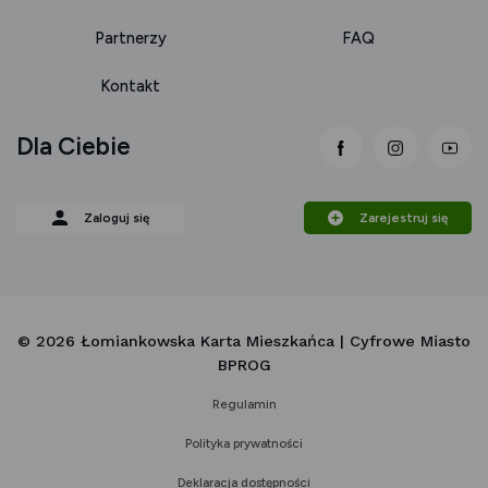
Partnerzy
FAQ
Kontakt
Dla Ciebie
link otwiera się
link otwi
lin
Zaloguj się
Zarejestruj się
© 2026 Łomiankowska Karta Mieszkańca | Cyfrowe Miasto
BPROG
Regulamin
Polityka prywatności
Deklaracja dostępności